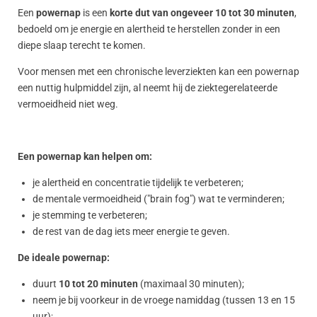
Een
powernap
is een
korte dut van ongeveer 10 tot 30 minuten
,
bedoeld om je energie en alertheid te herstellen zonder in een
diepe slaap terecht te komen.
Voor mensen met een chronische leverziekten kan een powernap
een nuttig hulpmiddel zijn, al neemt hij de ziektegerelateerde
vermoeidheid niet weg.
Een powernap kan helpen om:
je alertheid en concentratie tijdelijk te verbeteren;
de mentale vermoeidheid ("brain fog") wat te verminderen;
je stemming te verbeteren;
de rest van de dag iets meer energie te geven.
De ideale powernap:
duurt
10 tot 20 minuten
(maximaal 30 minuten);
neem je bij voorkeur in de vroege namiddag (tussen 13 en 15
uur);