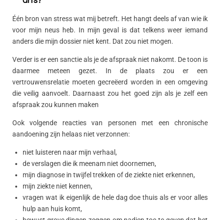
arts?"
Één bron van stress wat mij betreft. Het hangt deels af van wie ik
voor mijn neus heb. In mijn geval is dat telkens weer iemand
anders die mijn dossier niet kent. Dat zou niet mogen.
Verder is er een sanctie als je de afspraak niet nakomt. De toon is
daarmee meteen gezet. In de plaats zou er een
vertrouwensrelatie moeten gecreëerd worden in een omgeving
die veilig aanvoelt. Daarnaast zou het goed zijn als je zelf een
afspraak zou kunnen maken
Ook volgende reacties van personen met een chronische
aandoening zijn helaas niet verzonnen:
niet luisteren naar mijn verhaal,
de verslagen die ik meenam niet doornemen,
mijn diagnose in twijfel trekken of de ziekte niet erkennen,
mijn ziekte niet kennen,
vragen wat ik eigenlijk de hele dag doe thuis als er voor alles
hulp aan huis komt,
bewust grove dingen zeggen om nadien toe te geven dat het