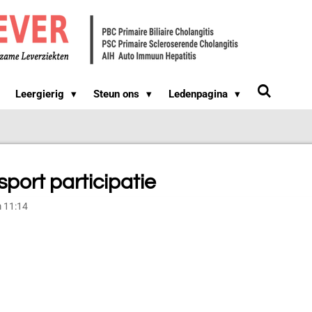
Leergierig
Steun ons
Ledenpagina
port participatie
m 11:14