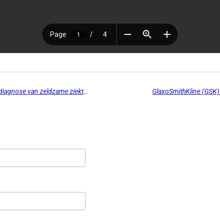
Krachten bundelen voor een betere diagnose van zeldzame ziekten
GlaxoSmithKline (GSK)