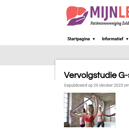
Ga
direct
naar
de
hoofdinhoud
Startpagina
Informatief
Vervolgstudie G-s
Gepubliceerd op 20 oktober 2023 o