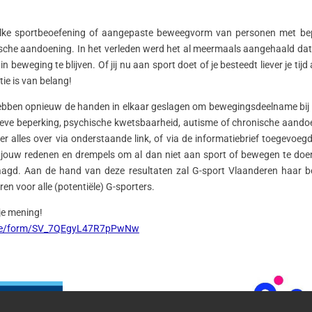
elke sportbeoefening of aangepaste beweegvorm van personen met bep
sche aandoening. In het verleden werd het al meermaals aangehaald dat
 beweging te blijven. Of jij nu aan sport doet of je besteedt liever je tijd 
tie is van belang!
bben opnieuw de handen in elkaar geslagen om bewegingsdeelname bij i
ditieve beperking, psychische kwetsbaarheid, autisme of chronische aando
 er alles over via onderstaande link, of via de informatiebrief toegevoegd
 jouw redenen en drempels om al dan niet aan sport of bewegen te doe
agd. Aan de hand van deze resultaten zal G-sport Vlaanderen haar b
n voor alle (potentiële) G-sporters.
 je mening!
m/jfe/form/SV_7QEgyL47R7pPwNw